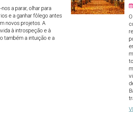
nos a parar, olhar para
ios e a ganhar fôlego antes
O
m novos projetos. A
c
vida à introspeção e à
r
do também a intuição e a
p
e
m
t
m
v
d
B
t
V