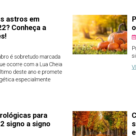
s astros em
P
22? Conheça a
o
s!
P
s
mbro é sobretudo marcada
que ocorre com a Lua Cheia
V
último deste ano e promete
gética especialmente
rológicas para
C
2 signo a signo
s
e