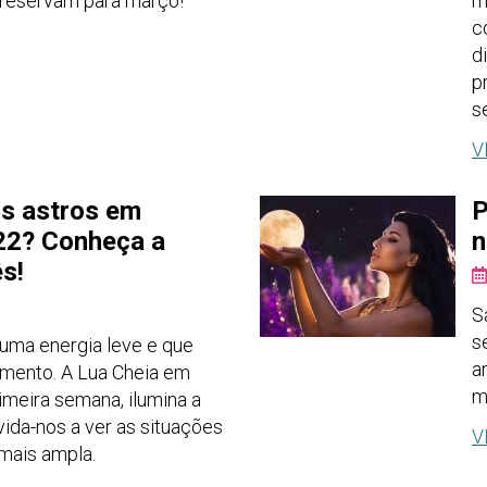
e reservam para março!
m
c
d
p
s
V
s astros em
P
22? Conheça a
n
s!
S
s
uma energia leve e que
a
mento. A Lua Cheia em
ma
imeira semana, ilumina a
ida-nos a ver as situações
V
mais ampla.