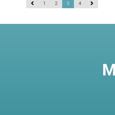
1
2
3
4
M