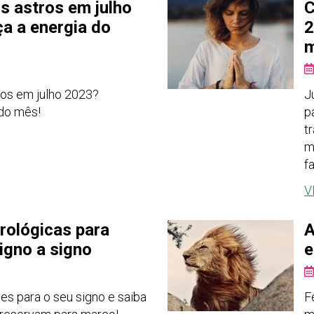
s astros em julho
C
a a energia do
2
m
os em julho 2023?
J
do mês!
p
t
m
f
V
rológicas para
A
igno a signo
e
es para o seu signo e saiba
F