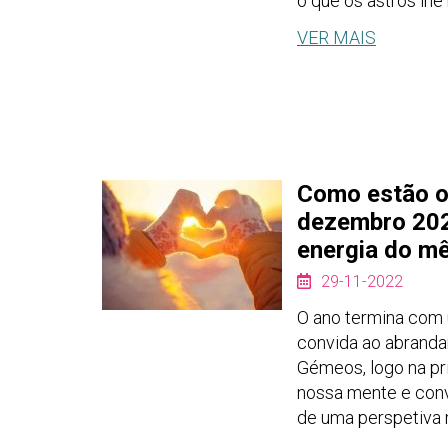
o que os astros lh
VER MAIS
Como estão o
dezembro 20
energia do mê
29-11-2022
O ano termina com 
convida ao abranda
Gémeos, logo na pr
nossa mente e conv
de uma perspetiva 