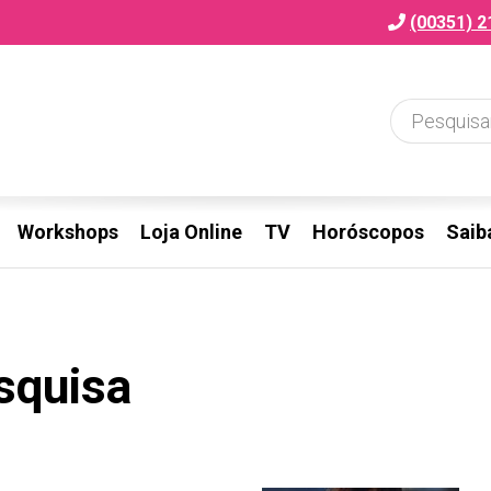
(00351) 2
Workshops
Loja Online
TV
Horóscopos
Saib
squisa