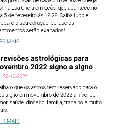
ais profundas de cada um de nós e chega
om a Lua Cheia em Leão, que acontece no
ia 5 de fevereiro às 18.28. Saiba tudo e
repare o seu coração, porque os
entimentos serão exaltados!
ER MAIS
revisões astrológicas para
ovembro 2022 signo a signo
28-10-2022
aiba o que os astros têm reservado para o
eu signo em novembro de 2022 a nível de
mor, saúde, dinheiro, família, trabalho e muito
is...
ER MAIS