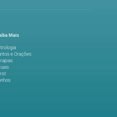
iba Mais
trologia
ntos e Orações
rapias
tuais
rot
onhos