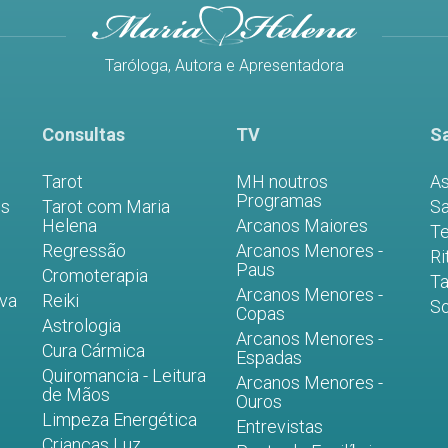
Taróloga, Autora e Apresentadora
Consultas
TV
Sa
Tarot
MH noutros
As
Programas
es
Tarot com Maria
Sa
Helena
Arcanos Maiores
Te
Regressão
Arcanos Menores -
Ri
Paus
Cromoterapia
Ta
Arcanos Menores -
iva
Reiki
S
Copas
Astrologia
Arcanos Menores -
Cura Cármica
Espadas
Quiromancia - Leitura
Arcanos Menores -
de Mãos
Ouros
Limpeza Energética
Entrevistas
Crianças Luz