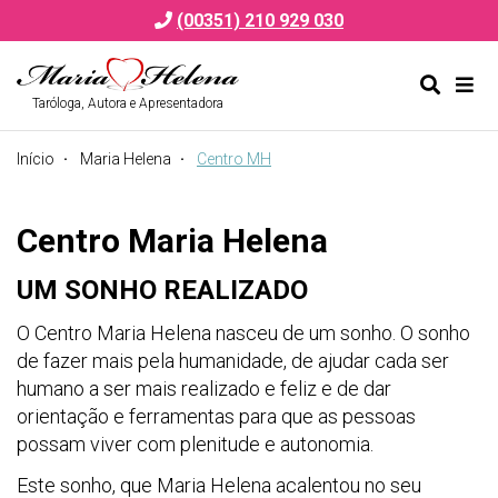
(00351) 210 929 030
Taróloga, Autora e Apresentadora
Alternar
Alte
formulá
de
Início
Maria Helena
Centro MH
de
nav
pesquis
Centro Maria Helena
UM SONHO REALIZADO
O Centro Maria Helena nasceu de um sonho. O sonho
de fazer mais pela humanidade, de ajudar cada ser
humano a ser mais realizado e feliz e de dar
orientação e ferramentas para que as pessoas
possam viver com plenitude e autonomia.
Este sonho, que Maria Helena acalentou no seu