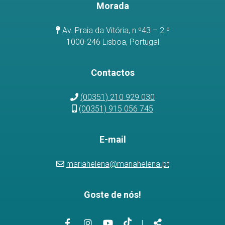
Morada
Av. Praia da Vitória, n.º43 – 2.º
1000-246 Lisboa, Portugal
Contactos
(00351) 210 929 030
(00351) 915 056 745
E-mail
mariahelena@mariahelena.pt
Goste de nós!
Link
Link
Link
Link
Partilhar
|