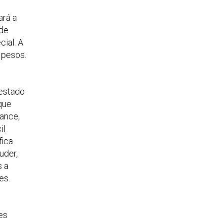
ará a
 de
ial. A
 pesos.
 estado
que
mance,
il
fica
uder,
s a
es.
es