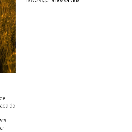
novo vigor à nossa vida
 de
rada do
ara
ar