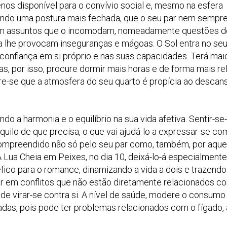
nos disponível para o convívio social e, mesmo na esfera
mindo uma postura mais fechada, que o seu par nem sempr
om assuntos que o incomodam, nomeadamente questões d
a lhe provocam inseguranças e mágoas. O Sol entra no seu
ior confiança em si próprio e nas suas capacidades. Terá mai
, por isso, procure dormir mais horas e de forma mais re
ure-se que a atmosfera do seu quarto é propícia ao descan
o a harmonia e o equilíbrio na sua vida afetiva. Sentir-se
uilo de que precisa, o que vai ajudá-lo a expressar-se co
 compreendido não só pelo seu par como, também, por aque
 Lua Cheia em Peixes, no dia 10, deixá-lo-á especialmente
fico para o romance, dinamizando a vida a dois e trazendo
ntrar em conflitos que não estão diretamente relacionados co
de virar-se contra si. A nível de saúde, modere o consumo
das, pois pode ter problemas relacionados com o fígado, 