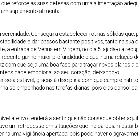
te que reforce as suas defesas com uma alimentação adequ
 um suplemento alimentar.
a serenidade. Conseguirá estabelecer rotinas sólidas que, 
tabilidade e dar passos bastante positivos, tanto na sua c
te, a entrada de Vénus em Virgem, no dia 5, ajuda-o a recu
 recente ganhe maior profundidade e que, numa relação d
az com que seja uma boa fase para traçar novos planos a d
 intensidade emocional ao seu coração, deixando-o
-se-á estável, graças à disciplina com que cumpre hábit
nha-se empenhado nas tarefas diárias, pois elas consolida
nível afetivo tenderá a sentir que não consegue obter aqui
houve um retrocesso em situações que lhe pareciam estar
ha uma vigilância apertada, pois pode haver o agravame