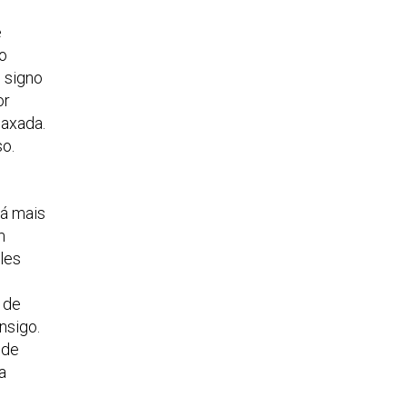
e
o
 signo
or
laxada.
so.
-á mais
m
les
 de
nsigo.
 de
a