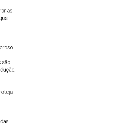
rar as
 que
moroso
s são
edução,
roteja
 das