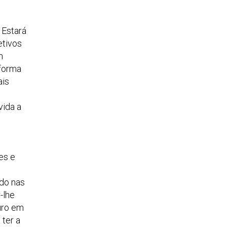
 Estará
etivos
m
 forma
ais
vida a
es e
ado nas
-lhe
uro em
 ter a