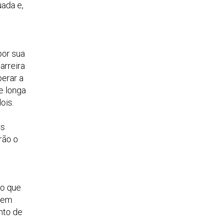
ada e,
por sua
arreira
perar a
e longa
ois.
os
rão o
lo que
 bem
nto de