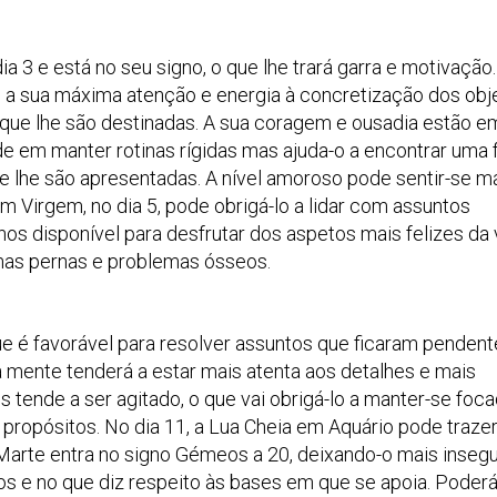
a 3 e está no seu signo, o que lhe trará garra e motivação.
do a sua máxima atenção e energia à concretização dos obj
 que lhe são destinadas. A sua coragem e ousadia estão e
de em manter rotinas rígidas mas ajuda-o a encontrar uma
que lhe são apresentadas. A nível amoroso pode sentir-se m
 Virgem, no dia 5, pode obrigá-lo a lidar com assuntos
 disponível para desfrutar dos aspetos mais felizes da 
s nas pernas e problemas ósseos.
ue é favorável para resolver assuntos que ficaram pendent
ua mente tenderá a estar mais atenta aos detalhes e mais
 tende a ser agitado, o que vai obrigá-lo a manter-se foc
propósitos. No dia 11, a Lua Cheia em Aquário pode trazer
 Marte entra no signo Gémeos a 20, deixando-o mais inseg
s e no que diz respeito às bases em que se apoia. Poderá