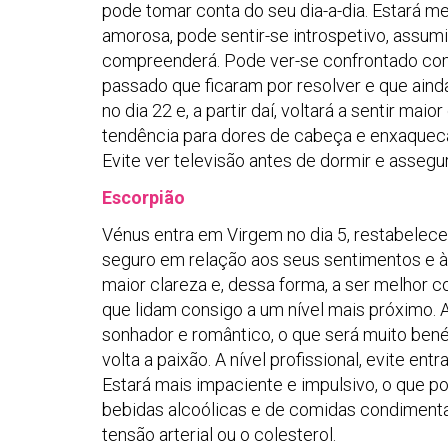
pode tomar conta do seu dia-a-dia. Estará me
amorosa, pode sentir-se introspetivo, assu
compreenderá. Pode ver-se confrontado c
passado que ficaram por resolver e que aind
no dia 22 e, a partir daí, voltará a sentir ma
tendência para dores de cabeça e enxaquecas
Evite ver televisão antes de dormir e asseg
Escorpião
Vénus entra em Virgem no dia 5, restabelecend
seguro em relação aos seus sentimentos e àq
maior clareza e, dessa forma, a ser melhor
que lidam consigo a um nível mais próximo. A
sonhador e romântico, o que será muito bené
volta a paixão. A nível profissional, evite e
Estará mais impaciente e impulsivo, o que po
bebidas alcoólicas e de comidas condimenta
tensão arterial ou o colesterol.