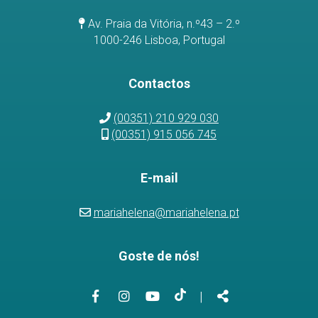
Av. Praia da Vitória, n.º43 – 2.º
1000-246 Lisboa, Portugal
Contactos
(00351) 210 929 030
(00351) 915 056 745
E-mail
mariahelena@mariahelena.pt
Goste de nós!
Link
Link
Link
Link
Partilhar
|
para
para
para
para