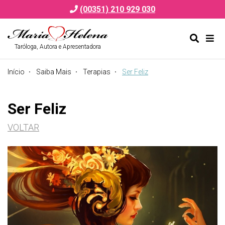
(00351) 210 929 030
Taróloga, Autora e Apresentadora
Alternar
Alte
formulá
de
Início
Saiba Mais
Terapias
Ser Feliz
de
nav
pesquis
Ser Feliz
VOLTAR