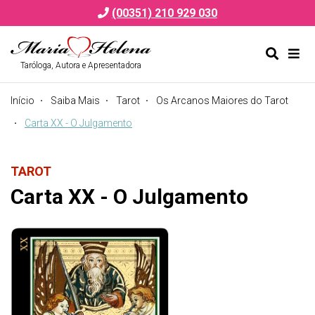
(00351) 210 929 030
Taróloga, Autora e Apresentadora
Alternar
Alte
formulá
de
Início
Saiba Mais
Tarot
Os Arcanos Maiores do Tarot
de
nav
pesquis
Carta XX - O Julgamento
TAROT
Carta XX - O Julgamento