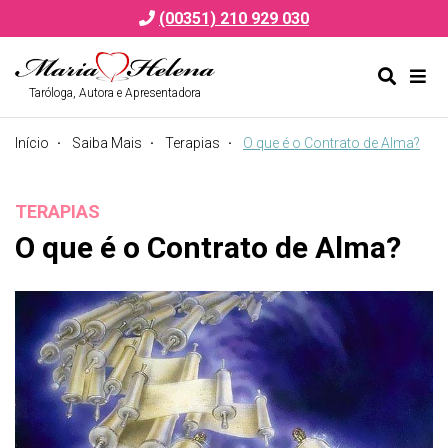
(00351) 210 929 030
Taróloga, Autora e Apresentadora
Alternar
Alte
formulá
de
Início
Saiba Mais
Terapias
O que é o Contrato de Alma?
de
nav
pesquis
TERAPIAS
O que é o Contrato de Alma?