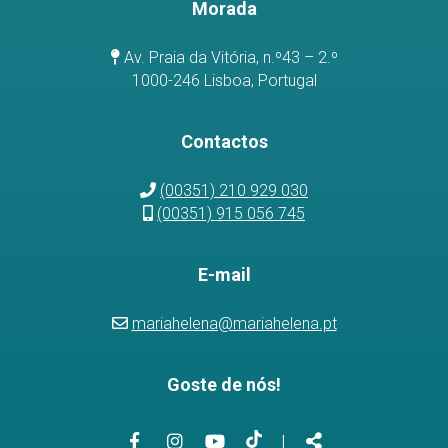
Morada
Av. Praia da Vitória, n.º43 – 2.º
1000-246 Lisboa, Portugal
Contactos
(00351) 210 929 030
(00351) 915 056 745
E-mail
mariahelena@mariahelena.pt
Goste de nós!
Link
Link
Link
Link
Partilhar
|