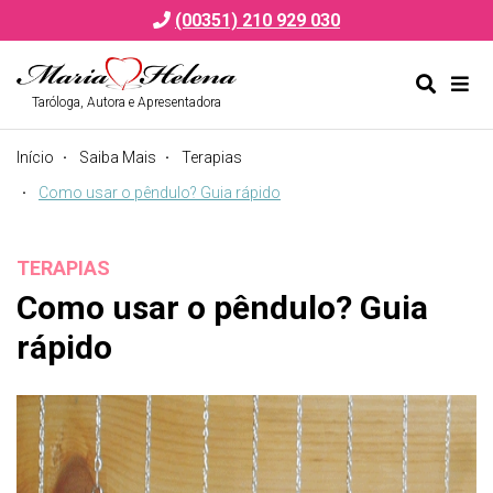
(00351) 210 929 030
Taróloga, Autora e Apresentadora
Alternar
Alte
formulá
de
Início
Saiba Mais
Terapias
de
nav
pesquis
Como usar o pêndulo? Guia rápido
TERAPIAS
Como usar o pêndulo? Guia
rápido