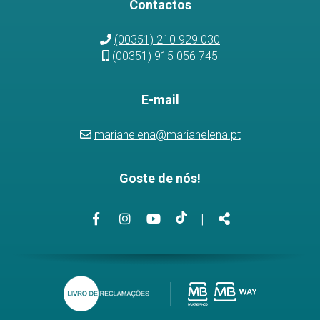
Contactos
(00351) 210 929 030
(00351) 915 056 745
E-mail
mariahelena@mariahelena.pt
Goste de nós!
Link
Link
Link
Link
Partilhar
|
para
para
para
para
a
a
o
a
página
página
canal
página
de
de
de
de
Facebook
Instagram
Youtube
TikTok