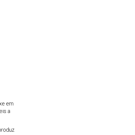
ixe em
eis a
produz