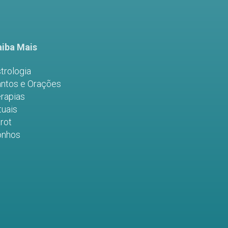
iba Mais
trologia
ntos e Orações
rapias
tuais
rot
onhos