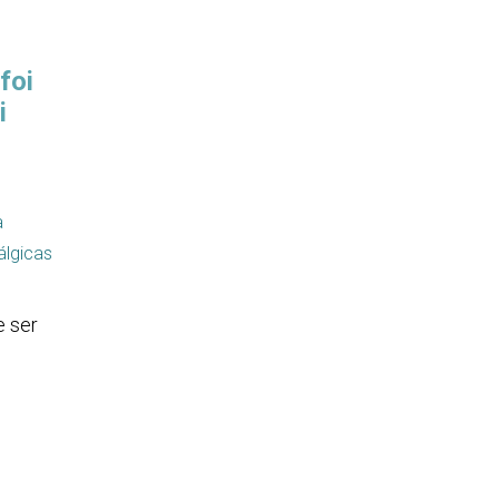
foi
i
a
álgicas
e ser