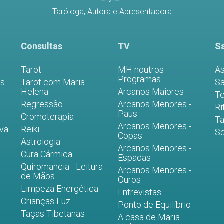
Taróloga, Autora e Apresentadora
Consultas
TV
Sa
Tarot
MH noutros
As
Programas
es
Tarot com Maria
Sa
Helena
Arcanos Maiores
Te
Regressão
Arcanos Menores -
Ri
Paus
Cromoterapia
Ta
Arcanos Menores -
iva
Reiki
S
Copas
Astrologia
Arcanos Menores -
Cura Cármica
Espadas
Quiromancia - Leitura
Arcanos Menores -
de Mãos
Ouros
Limpeza Energética
Entrevistas
Crianças Luz
Ponto de Equilíbrio
Taças Tibetanas
A casa de Maria