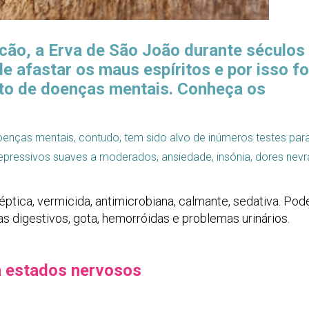
ão, a Erva de São João durante séculos 
 afastar os maus espíritos e por isso fo
to de doenças mentais. Conheça os
oenças mentais, contudo, tem sido alvo de inúmeros testes par
epressivos suaves a moderados, ansiedade, insónia, dores nevr
sséptica, vermicida, antimicrobiana, calmante, sedativa. Pod
s digestivos, gota, hemorróidas e problemas urinários.
a estados nervosos