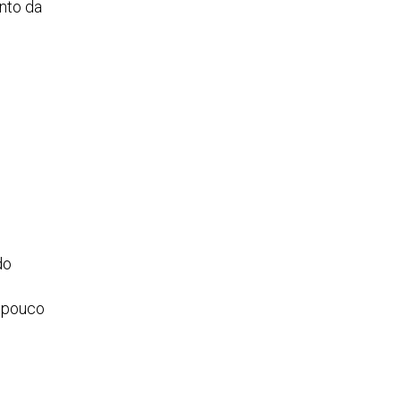
nto da
do
m pouco