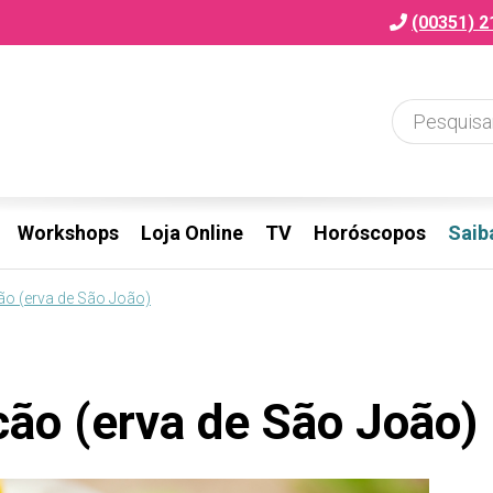
(00351) 2
Workshops
Loja Online
TV
Horóscopos
Saib
ão (erva de São João)
cão (erva de São João)