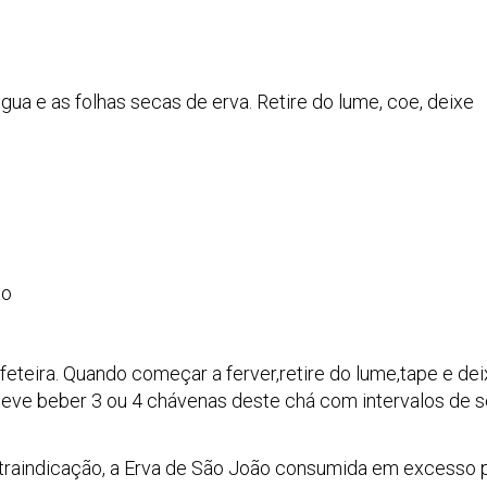
gua e as folhas secas de erva. Retire do lume, coe, deixe
ão
eteira. Quando começar a ferver,retire do lume,tape e de
Deve beber 3 ou 4 chávenas deste chá com intervalos de s
ntraindicação, a Erva de São João consumida em excesso 