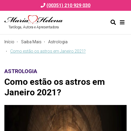
(00351) 210 929 030
Taróloga, Autora e Apresentadora
Alternar
Alte
formulá
de
Início
Saiba Mais
Astrologia
de
nav
pesquis
Como estão os astros em Janeiro 2021?
ASTROLOGIA
Como estão os astros em
Janeiro 2021?