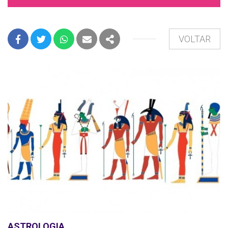
VOLTAR
FACEBOOK
TWITTER
WHATSAPP
E-MAIL
PARTILHAR
ASTROLOGIA