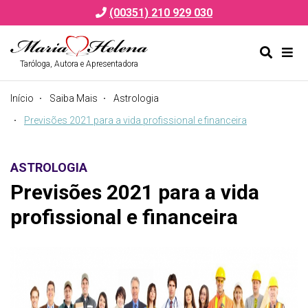
(00351) 210 929 030
Taróloga, Autora e Apresentadora
Alternar
Alte
formulá
de
Início
Saiba Mais
Astrologia
de
nav
pesquis
Previsões 2021 para a vida profissional e financeira
ASTROLOGIA
Previsões 2021 para a vida
profissional e financeira