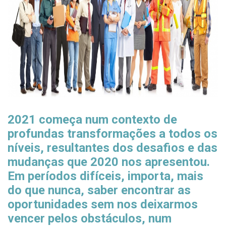
2021 começa num contexto de
profundas transformações a todos os
níveis, resultantes dos desafios e das
mudanças que 2020 nos apresentou.
Em períodos difíceis, importa, mais
do que nunca, saber encontrar as
oportunidades sem nos deixarmos
vencer pelos obstáculos, num