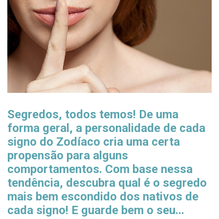
Segredos, todos temos! De uma
forma geral, a personalidade de cada
signo do Zodíaco cria uma certa
propensão para alguns
comportamentos. Com base nessa
tendência, descubra qual é o segredo
mais bem escondido dos nativos de
cada signo! E guarde bem o seu...