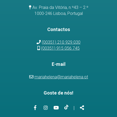
Av. Praia da Vitória, n.º43 – 2.º
1000-246 Lisboa, Portugal
Contactos
(00351) 210 929 030
(00351) 915 056 745
E-mail
mariahelena@mariahelena.pt
Goste de nós!
Link
Link
Link
Link
Partilhar
|
para
para
para
para