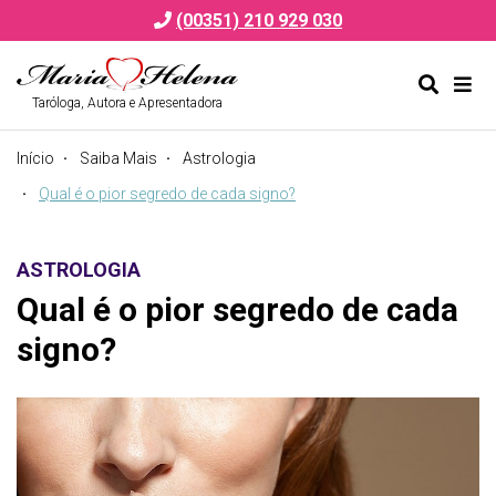
(00351) 210 929 030
Taróloga, Autora e Apresentadora
Alternar
Alte
formulá
de
Início
Saiba Mais
Astrologia
de
nav
pesquis
Qual é o pior segredo de cada signo?
ASTROLOGIA
Qual é o pior segredo de cada
signo?