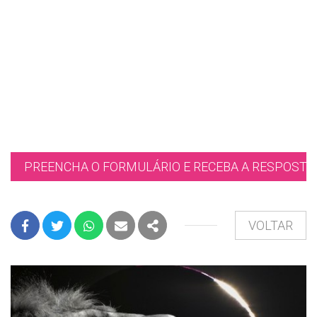
PREENCHA O FORMULÁRIO E RECEBA A RESPOSTA 
VOLTAR
FACEBOOK
TWITTER
WHATSAPP
E-MAIL
PARTILHAR