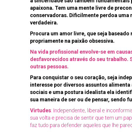
a sinceridade são também fundamentais pa
apaixona. Tem uma mente livre de precon
conservadoras. Dificilmente perdoa uma m
verdadeira.
Procura um amor livre, que seja baseado
propriamente na paixão obsessiva.
Na vida profissional envolve-se em causa
desfavorecidos através do seu trabalho. 
outras pessoas.
Para conquistar o seu coração, seja inde
interesse por diversos assuntos alimenta
sociais e uma postura idealista ela ident
sua maneira de ser ou de pensar, sendo f
Virtudes
: Independente, liberal e inconform
sua volta e precisa de sentir que tem um papel
faz tudo para defender aqueles que lhe par