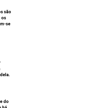
os são
 os
rem-se
r
m
dela.
te do
 há,