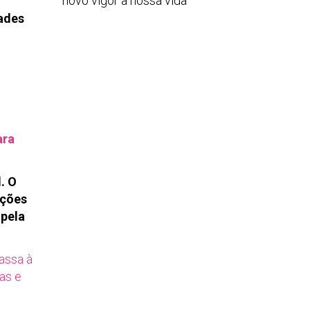
novo vigor à nossa vida
dades
ara
. O
ações
 pela
passa à
ças e