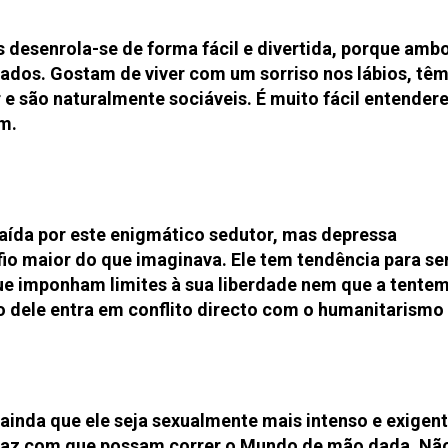
s desenrola-se de forma fácil e divertida, porque amb
ados. Gostam de viver com um sorriso nos lábios, têm
 e são naturalmente sociáveis. É muito fácil entende
m.
traída por este enigmático sedutor, mas depressa
o maior do que imaginava. Ele tem tendência para se
que imponham limites à sua liberdade nem que a tente
mo dele entra em conflito directo com o humanitarismo 
 ainda que ele seja sexualmente mais intenso e exigen
s faz com que possam correr o Mundo de mão dada. Não