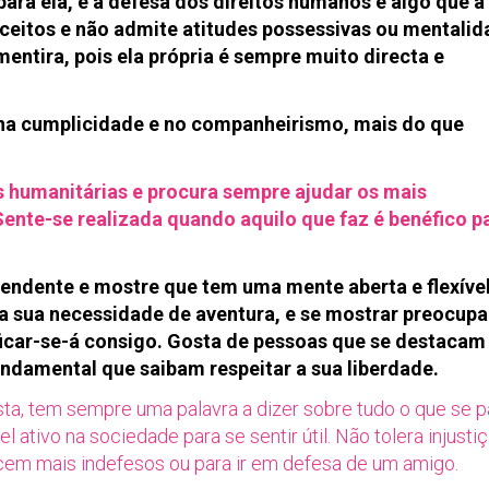
ra ela, e a defesa dos direitos humanos é algo que a
ceitos e não admite atitudes possessivas ou mentali
entira, pois ela própria é sempre muito directa e
 na cumplicidade e no companheirismo, mais do que
s humanitárias e procura sempre ajudar os mais
Sente-se realizada quando aquilo que faz é benéfico p
pendente e mostre que tem uma mente aberta e flexível
 a sua necessidade de aventura, e se mostrar preocup
ificar-se-á consigo. Gosta de pessoas que se destacam
undamental que saibam respeitar a sua liberdade.
ista, tem sempre uma palavra a dizer sobre tudo o que se 
 ativo na sociedade para se sentir útil. Não tolera injusti
ecem mais indefesos ou para ir em defesa de um amigo.