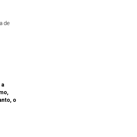
ia de
 a
smo,
nto, o