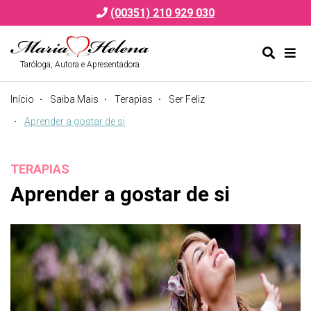
(00351) 210 929 030
Taróloga, Autora e Apresentadora
Alternar
Alte
formulá
de
Início
Saiba Mais
Terapias
Ser Feliz
de
nav
pesquis
Aprender a gostar de si
TERAPIAS
Aprender a gostar de si