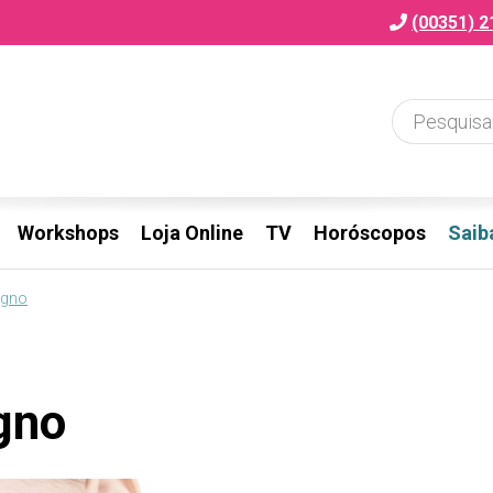
(00351) 2
Workshops
Loja Online
TV
Horóscopos
Saib
igno
gno