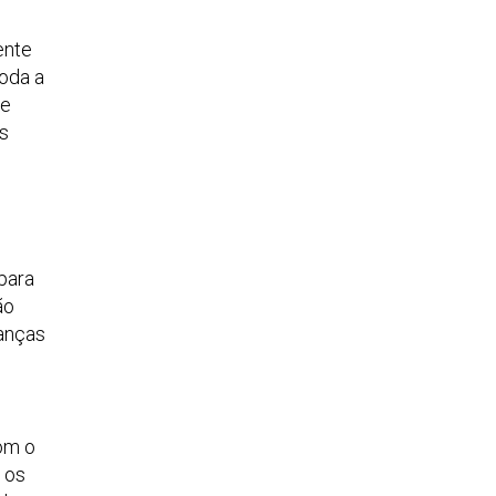
ente
toda a
de
s
para
ão
ianças
com o
 os