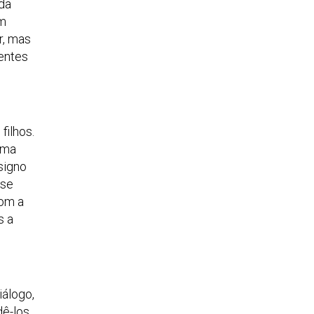
da
em
r, mas
entes
filhos.
rma
signo
 se
com a
s a
iálogo,
dê-los