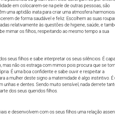
ilidade em colocarem-se na pele de outras pessoas, são
êm uma aptidão inata para criar uma atmosfera harmonios
escerem de forma saudável e feliz. Escolhem as suas roup
adas relativamente às questões de higiene, saúde, e tam
abe mimar os filhos, respeitando ao mesmo tempo a sua
s seus filhos e sabe interpretar os seus silêncios. É cap
o, mas não os estraga com mimos pois procura que se to
pria. É uma boa confidente e sabe ouvir e respeitar a
ra a mulher deste signo a maternidade é algo instintivo. É
m unhas e dentes. Sendo muito sensível, nada derrete tant
te dos seus queridos filhos.
viais e desenvolvem com os seus filhos uma relação assen