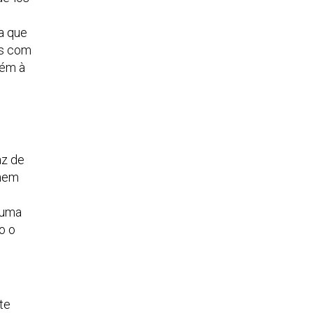
a que
as com
bém à
az de
rnem
 uma
o o
te