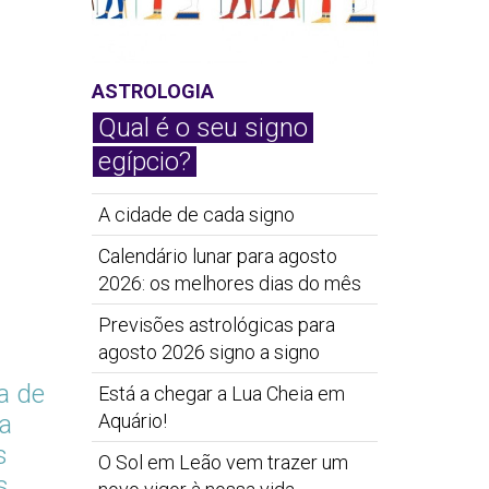
ASTROLOGIA
Qual é o seu signo
egípcio?
A cidade de cada signo
Calendário lunar para agosto
2026: os melhores dias do mês
Previsões astrológicas para
agosto 2026 signo a signo
a de
Está a chegar a Lua Cheia em
a
Aquário!
s
O Sol em Leão vem trazer um
s