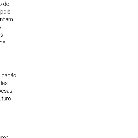
o de
 pois
tenham
s
es
sde
ducação
les.
pesas.
uturo
 uma