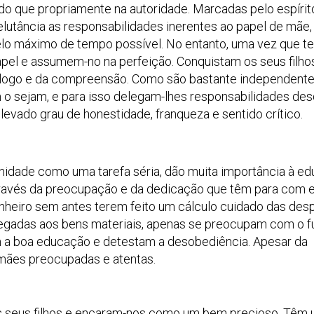
o que propriamente na autoridade. Marcadas pelo espírit
elutância as responsabilidades inerentes ao papel de mãe,
elo máximo de tempo possível. No entanto, uma vez que 
apel e assumem-no na perfeição. Conquistam os seus filho
iálogo e da compreensão. Como são bastante independent
 o sejam, e para isso delegam-lhes responsabilidades de
evado grau de honestidade, franqueza e sentido crítico.
nidade como uma tarefa séria, dão muita importância à e
ravés da preocupação e da dedicação que têm para com e
inheiro sem antes terem feito um cálculo cuidado das des
egadas aos bens materiais, apenas se preocupam com o f
am a boa educação e detestam a desobediência. Apesar da
mães preocupadas e atentas.
s seus filhos e encaram-nos como um bem precioso. Têm