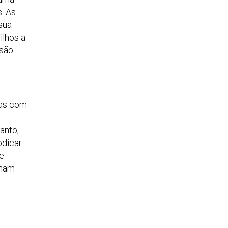
. As
sua
ilhos a
 são
mas com
anto,
bdicar
e
inam