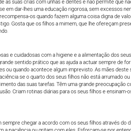
de as suas crias com unhas e dentes e não permite que na
se em dar-lhes uma educação rigorosa, sem excessos n
recompensa-os quando fazem alguma coisa digna de valo
igo. Gosta que os filhos a mimem, que lhe ofereçam pres
ndo.
as e cuidadosas com a higiene e a alimentação dos seus 
ande sentido prático que as ajuda a actuar sempre de fo
es ou quando acontece algum imprevisto. As mães deste 
ciência se o quarto dos seus filhos não está arrumado ou
rimento das suas tarefas. Têm uma grande preocupação 
ão. Criam rotinas diárias para os seus filhos e ensinam-o
 sempre chegar a acordo com os seus filhos através do d
em a paciência ou gritam com eles. Esforçam-se por enten