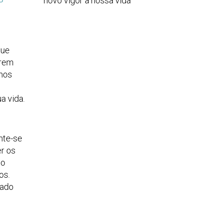
novo vigor à nossa vida
que
erem
lhos
a vida.
nte-se
er os
to
os.
nado