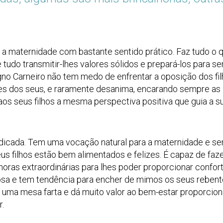
 a maternidade com bastante sentido prático. Faz tudo o 
tudo transmitir-lhes valores sólidos e prepará-los para s
gno Carneiro não tem medo de enfrentar a oposição dos fi
es dos seus, e raramente desanima, encarando sempre as
s seus filhos a mesma perspectiva positiva que guia a su
edicada. Tem uma vocação natural para a maternidade e se
s filhos estão bem alimentados e felizes. É capaz de faz
 horas extraordinárias para lhes poder proporcionar confor
hosa e tem tendência para encher de mimos os seus rebent
de uma mesa farta e dá muito valor ao bem-estar proporcio
r.