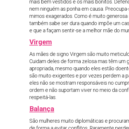
mais bem vestidos e os mais bonitos. Defen
nem ninguém as ponha em causa. Preocupa-
mimos exagerados. Como é muito generosa 
também sabe ser dura quando impõe um cast
e que a façam sentir-se a melhor mãe do mu
Virgem
As mães de signo Virgem são muito meticulos
Cuidam deles de forma zelosa mas têm um gr
apropriada, mesmo quando eles estão doent
são muito exigentes e por vezes perdem a pa
eles não se mostram responsáveis no cump
ordem e não suportam viver no meio da confus
respeitá-las.
Balança
São mulheres muito diplomáticas e procuram
de forma a evitar conflitos. Raramente perd