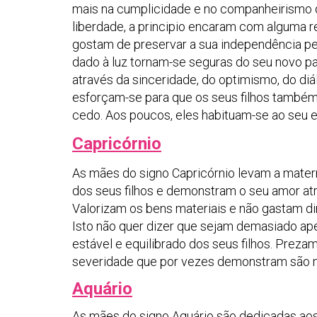
mais na cumplicidade e no companheirismo d
liberdade, a principio encaram com alguma r
gostam de preservar a sua independência p
dado à luz tornam-se seguras do seu novo p
através da sinceridade, do optimismo, do d
esforçam-se para que os seus filhos também
cedo. Aos poucos, eles habituam-se ao seu el
Capricórnio
As mães do signo Capricórnio levam a mater
dos seus filhos e demonstram o seu amor at
Valorizam os bens materiais e não gastam d
Isto não quer dizer que sejam demasiado ap
estável e equilibrado dos seus filhos. Prez
severidade que por vezes demonstram são 
Aquário
As mães do signo Aquário são dedicadas ao