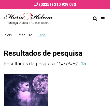
(00351) 210 929 030
Taróloga, Autora e Apresentadora
Alternar
Alte
formulá
de
Início
Pesquisa
Tags
de
nav
pesquis
Resultados de pesquisa
Resultados da pesquisa "
lua cheia
":
15