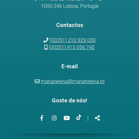
1000-246 Lisboa, Portugal
Contactos
(00351) 210 929 030
(00351) 915 056 745
E-mail
mariahelena@mariahelena.pt
Goste de nós!
Link
Link
Link
Link
Partilhar
|
para
para
para
para
a
a
o
a
página
página
canal
página