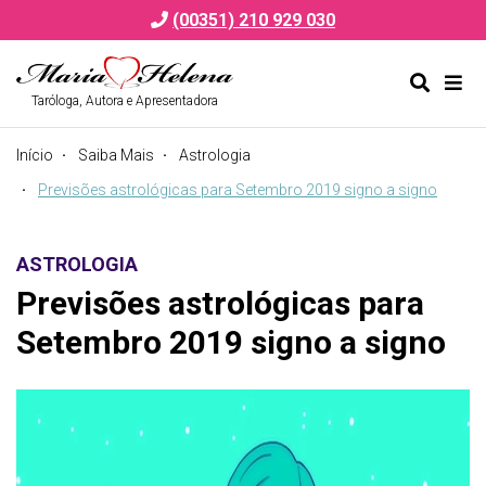
(00351) 210 929 030
Taróloga, Autora e Apresentadora
Alternar
Alte
formulá
de
Início
Saiba Mais
Astrologia
de
nav
pesquis
Previsões astrológicas para Setembro 2019 signo a signo
ASTROLOGIA
Previsões astrológicas para
Setembro 2019 signo a signo