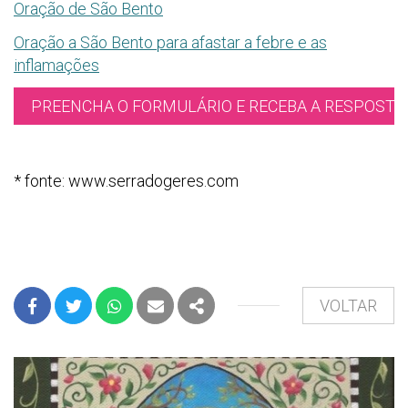
Oração de São Bento
Oração a São Bento para afastar a febre e as
inflamações
PREENCHA O FORMULÁRIO E RECEBA A RESPOSTA 
* fonte: www.serradogeres.com
VOLTAR
FACEBOOK
TWITTER
WHATSAPP
E-MAIL
PARTILHAR