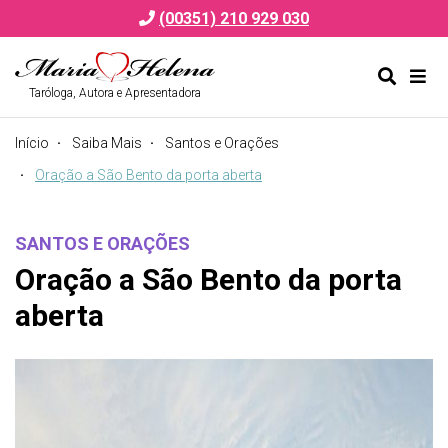
(00351) 210 929 030
Taróloga, Autora e Apresentadora
Alternar
Alte
formulá
de
Início
Saiba Mais
Santos e Orações
de
nav
pesquis
Oração a São Bento da porta aberta
SANTOS E ORAÇÕES
Oração a São Bento da porta
aberta