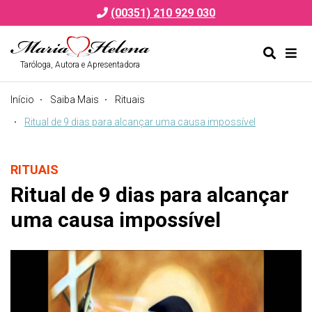
(00351) 210 929 030
Taróloga, Autora e Apresentadora
Alternar
Alte
formulá
de
Início
Saiba Mais
Rituais
de
nav
pesquis
Ritual de 9 dias para alcançar uma causa impossível
RITUAIS
Ritual de 9 dias para alcançar
uma causa impossível