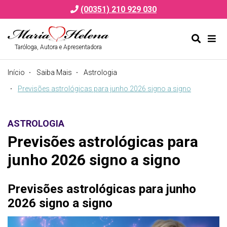
(00351) 210 929 030
Taróloga, Autora e Apresentadora
Alternar
Alte
formulá
de
Início
Saiba Mais
Astrologia
de
nav
pesquis
Previsões astrológicas para junho 2026 signo a signo
ASTROLOGIA
Previsões astrológicas para
junho 2026 signo a signo
Previsões astrológicas para junho
2026 signo a signo