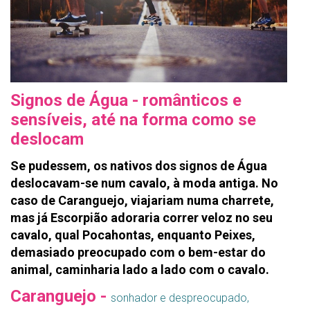
Signos de Água - românticos e
sensíveis, até na forma como se
deslocam
Se pudessem, os nativos dos signos de Água
deslocavam-se num cavalo, à moda antiga. No
caso de Caranguejo, viajariam numa charrete,
mas já Escorpião adoraria correr veloz no seu
cavalo, qual Pocahontas, enquanto Peixes,
demasiado preocupado com o bem-estar do
animal, caminharia lado a lado com o cavalo.
Caranguejo -
sonhador e despreocupado,