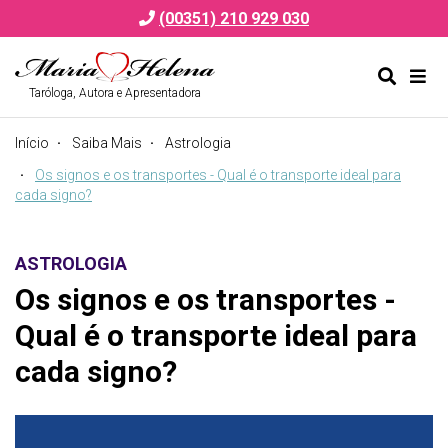
(00351) 210 929 030
Taróloga, Autora e Apresentadora
Alternar
Alte
formulá
de
Início
Saiba Mais
Astrologia
de
nav
pesquis
Os signos e os transportes - Qual é o transporte ideal para
cada signo?
ASTROLOGIA
Os signos e os transportes -
Qual é o transporte ideal para
cada signo?