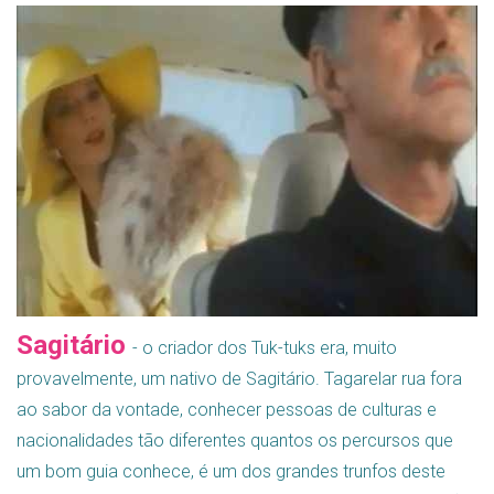
Sagitário
- o criador dos Tuk-tuks era, muito
provavelmente, um nativo de Sagitário. Tagarelar rua fora
ao sabor da vontade, conhecer pessoas de culturas e
nacionalidades tão diferentes quantos os percursos que
um bom guia conhece, é um dos grandes trunfos deste