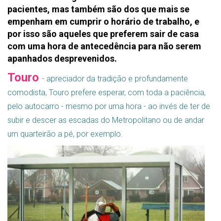
pacientes, mas também são dos que mais se
empenham em cumprir o horário de trabalho, e
por isso são aqueles que preferem sair de casa
com uma hora de antecedência para não serem
apanhados desprevenidos.
Touro
- apreciador da tradição e profundamente
comodista, Touro prefere esperar, com toda a paciência,
pelo autocarro - mesmo por uma hora - ao invés de ter de
subir e descer as escadas do Metropolitano ou de andar
um quarteirão a pé, por exemplo.