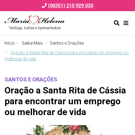
(00351) 210 929 030
Taróloga, Autora e Apresentadora
Alternar
Alte
formulá
de
Início
Saiba Mais
Santos e Orações
de
nav
pesquis
Oração a Santa Rita de Cássia para encontrar um emprego ou
melhorar de vida
SANTOS E ORAÇÕES
Oração a Santa Rita de Cássia
para encontrar um emprego
ou melhorar de vida