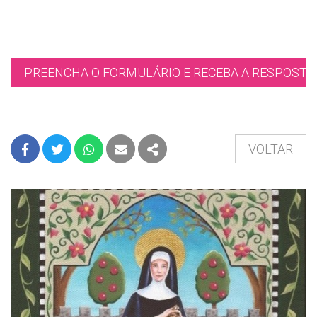
PREENCHA O FORMULÁRIO E RECEBA A RESPOSTA 
VOLTAR
FACEBOOK
TWITTER
WHATSAPP
E-MAIL
PARTILHAR