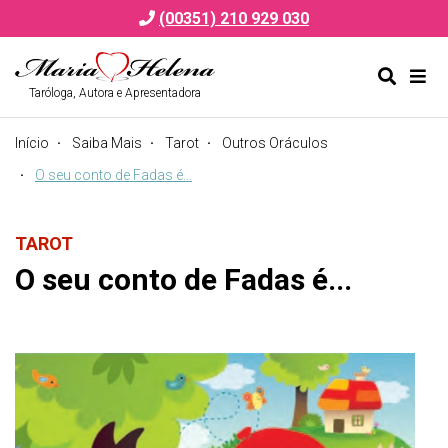
(00351) 210 929 030
Taróloga, Autora e Apresentadora
Alternar
Alte
formulá
de
Início
Saiba Mais
Tarot
Outros Oráculos
de
nav
pesquis
O seu conto de Fadas é...
TAROT
O seu conto de Fadas é...