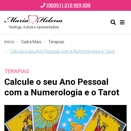
(00351) 210 929 030
Taróloga, Autora e Apresentadora
Alternar
Alte
formulá
de
Início
Saiba Mais
Terapias
de
nav
pesquis
Calcule o seu Ano Pessoal com a Numerologia e o Tarot
TERAPIAS
Calcule o seu Ano Pessoal
com a Numerologia e o Tarot