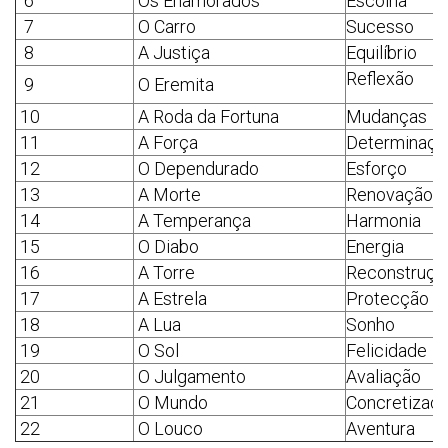
6
Os Enamorados
Escolha
7
O Carro
Sucesso
8
A Justiça
Equilíbrio
Reflexão
9
O Eremita
10
A Roda da Fortuna
Mudanças
11
A Força
Determinaçã
12
O Dependurado
Esforço
13
A Morte
Renovação
14
A Temperança
Harmonia
15
O Diabo
Energia
16
A Torre
Reconstruçã
17
A Estrela
Protecção
18
A Lua
Sonho
19
O Sol
Felicidade
20
O Julgamento
Avaliação
21
O Mundo
Concretizaç
22
O Louco
Aventura