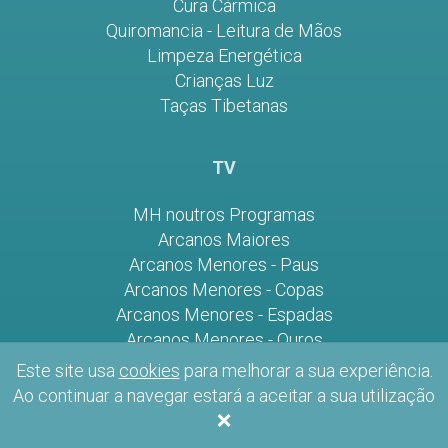
Cura Cármica
Quiromancia - Leitura de Mãos
Limpeza Energética
Crianças Luz
Taças Tibetanas
TV
MH noutros Programas
Arcanos Maiores
Arcanos Menores - Paus
Arcanos Menores - Copas
Arcanos Menores - Espadas
Arcanos Menores - Ouros
Entrevistas
Este site usa
cookies
para melhorar a sua experiência.
Ponto de Equilíbrio
Ao continuar a navegar estará a aceitar a sua utilização
×
A casa de Maria Helena