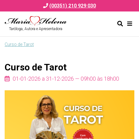
(00351) 210 929 030
Taróloga, Autora e Apresentadora
Alternar
Alte
formulá
de
Curso de Tarot
de
nav
pesquis
Curso de Tarot
01-01-2026 a 31-12-2026 — 09h00 às 18h00