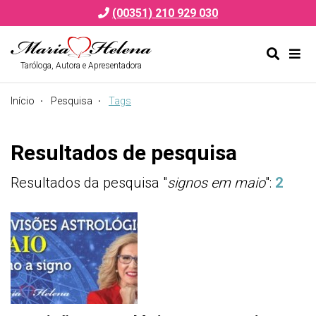
(00351) 210 929 030
Taróloga, Autora e Apresentadora
Alternar
Alte
formulá
de
Início
Pesquisa
Tags
de
nav
pesquis
Resultados de pesquisa
Resultados da pesquisa "
signos em maio
":
2