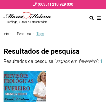
(00351) 210 929 030
Taróloga, Autora e Apresentadora
Alternar
Alte
formulá
de
Início
Pesquisa
Tags
de
nav
pesquis
Resultados de pesquisa
Resultados da pesquisa "
signos em fevereiro
":
1