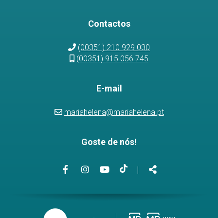
Contactos
(00351) 210 929 030
(00351) 915 056 745
E-mail
mariahelena@mariahelena.pt
Goste de nós!
Link
Link
Link
Link
Partilhar
|
para
para
para
para
a
a
o
a
página
página
canal
página
de
de
de
de