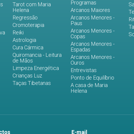
Programas
es
Tarot com Maria
Sa
Helena
Arcanos Maiores
Te
Regressão
Arcanos Menores -
Ri
Paus
Cromoterapia
Ta
Arcanos Menores -
iva
Reiki
S
Copas
Astrologia
Arcanos Menores -
Cura Cármica
Espadas
Quiromancia - Leitura
Arcanos Menores -
de Mãos
Ouros
Limpeza Energética
Entrevistas
Crianças Luz
Ponto de Equilíbrio
Taças Tibetanas
A casa de Maria
Helena
ctos
E-mail