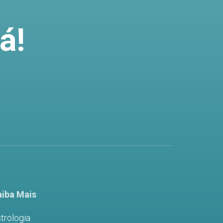
á!
iba Mais
trologia