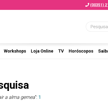
(00351) 2
Workshops
Loja Online
TV
Horóscopos
Saib
squisa
rair a alma gemea
":
1