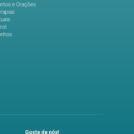
ntos e Orações
rapias
tuais
rot
onhos
Goste de nós!