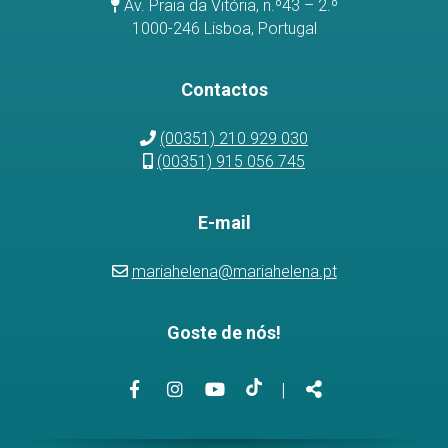
Av. Praia da Vitória, n.º43 – 2.º
1000-246 Lisboa, Portugal
Contactos
(00351) 210 929 030
(00351) 915 056 745
E-mail
mariahelena@mariahelena.pt
Goste de nós!
Link
Link
Link
Link
Partilhar
|
para
para
para
para
a
a
o
a