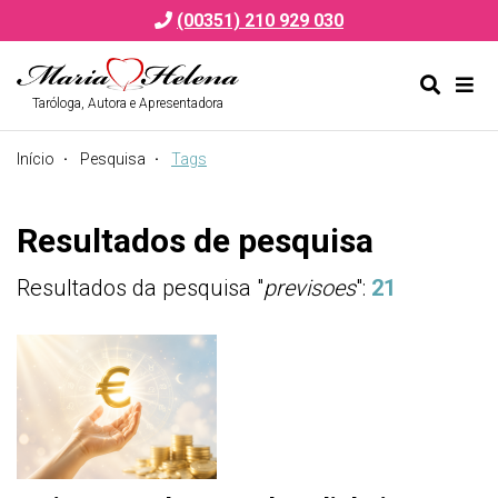
(00351) 210 929 030
Taróloga, Autora e Apresentadora
Alternar
Alte
formulá
de
Início
Pesquisa
Tags
de
nav
pesquis
Resultados de pesquisa
Resultados da pesquisa "
previsoes
":
21