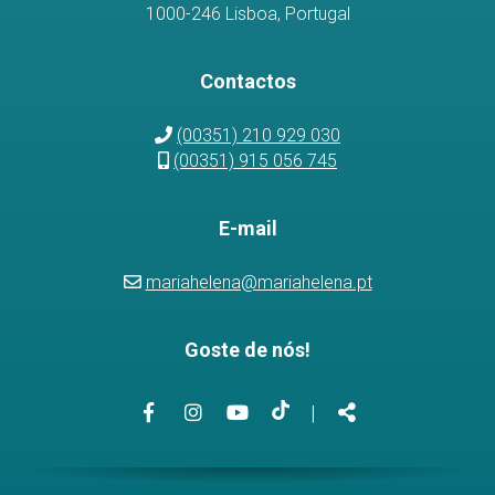
1000-246 Lisboa, Portugal
Contactos
(00351) 210 929 030
(00351) 915 056 745
E-mail
mariahelena@mariahelena.pt
Goste de nós!
Link
Link
Link
Link
Partilhar
|
para
para
para
para
a
a
o
a
página
página
canal
página