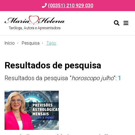
(00351) 210 929 030
Taróloga, Autora e Apresentadora
Alternar
Alte
formulá
de
Início
Pesquisa
Tags
de
nav
pesquis
Resultados de pesquisa
Resultados da pesquisa "
horoscopo julho
":
1