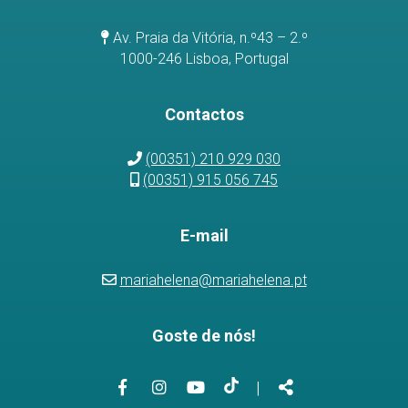
Av. Praia da Vitória, n.º43 – 2.º
1000-246 Lisboa, Portugal
Contactos
(00351) 210 929 030
(00351) 915 056 745
E-mail
mariahelena@mariahelena.pt
Goste de nós!
Link
Link
Link
Link
Partilhar
|
para
para
para
para