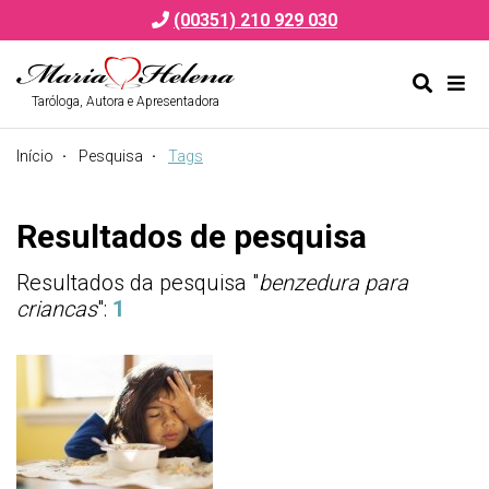
(00351) 210 929 030
Taróloga, Autora e Apresentadora
Alternar
Alte
formulá
de
Início
Pesquisa
Tags
de
nav
pesquis
Resultados de pesquisa
Resultados da pesquisa "
benzedura para
criancas
":
1