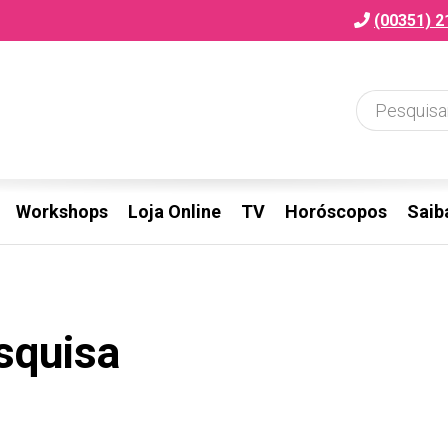
(00351) 2
Workshops
Loja Online
TV
Horóscopos
Saib
squisa