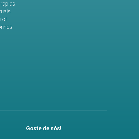
rapias
tuais
rot
onhos
Goste de nós!