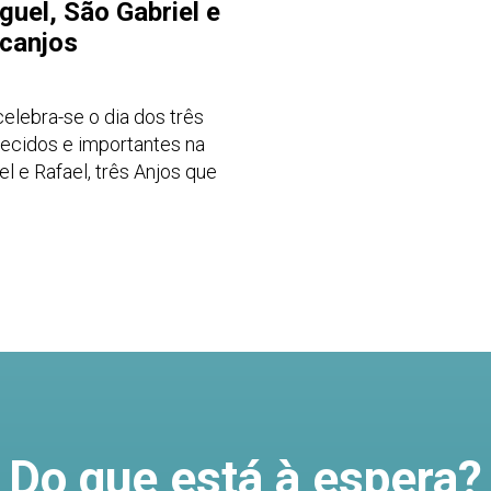
guel, São Gabriel e
rcanjos
elebra-se o dia dos três
ecidos e importantes na
iel e Rafael, três Anjos que
Do que está à espera?