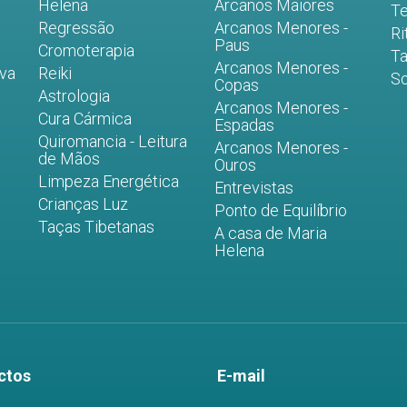
Helena
Arcanos Maiores
Te
Regressão
Arcanos Menores -
Ri
Paus
Cromoterapia
Ta
Arcanos Menores -
iva
Reiki
S
Copas
Astrologia
Arcanos Menores -
Cura Cármica
Espadas
Quiromancia - Leitura
Arcanos Menores -
de Mãos
Ouros
Limpeza Energética
Entrevistas
Crianças Luz
Ponto de Equilíbrio
Taças Tibetanas
A casa de Maria
Helena
ctos
E-mail