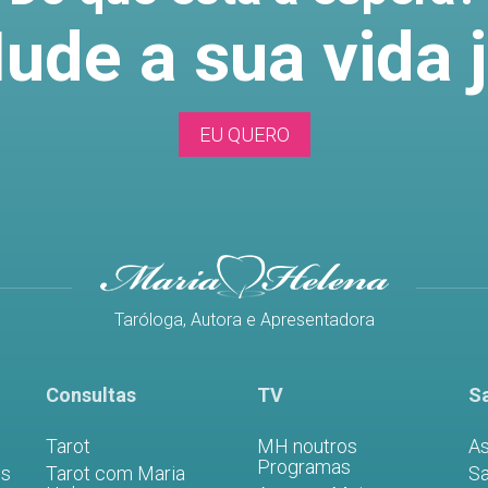
ude a sua vida j
EU QUERO
Taróloga, Autora e Apresentadora
Consultas
TV
Sa
Tarot
MH noutros
As
Programas
es
Tarot com Maria
Sa