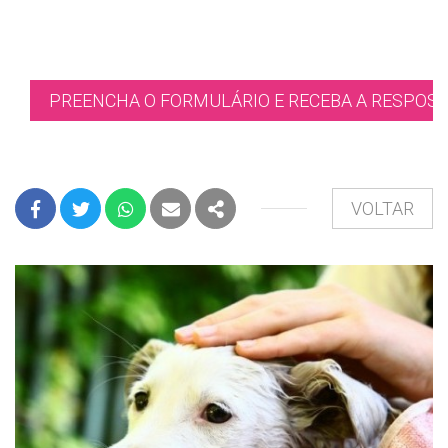
PREENCHA O FORMULÁRIO E RECEBA A RESPOST
VOLTAR
FACEBOOK
TWITTER
WHATSAPP
E-MAIL
PARTILHAR