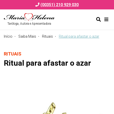
(00351) 210 929 030
Taróloga, Autora e Apresentadora
Alternar
Alte
formulá
de
Início
Saiba Mais
Rituais
Ritual para afastar o azar
de
nav
pesquis
RITUAIS
Ritual para afastar o azar