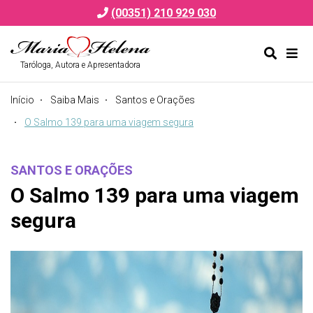
(00351) 210 929 030
Taróloga, Autora e Apresentadora
Alternar
Alte
formulá
de
Início
Saiba Mais
Santos e Orações
de
nav
pesquis
O Salmo 139 para uma viagem segura
SANTOS E ORAÇÕES
O Salmo 139 para uma viagem
segura