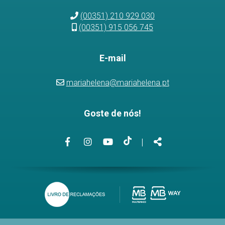
(00351) 210 929 030
(00351) 915 056 745
E-mail
mariahelena@mariahelena.pt
Goste de nós!
Link
Link
Link
Link
Partilhar
|
para
para
para
para
a
a
o
a
página
página
canal
página
de
de
de
de
Facebook
Instagram
Youtube
TikTok