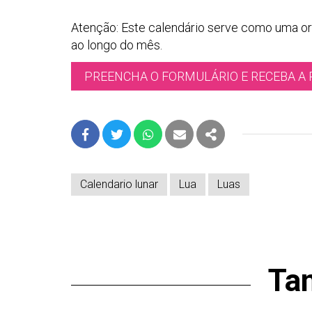
Atenção: Este calendário serve como uma or
ao longo do mês.
PREENCHA O FORMULÁRIO E RECEBA A 
FACEBOOK
TWITTER
WHATSAPP
E-MAIL
PARTILHAR
Calendario lunar
Lua
Luas
Ta