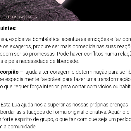
uintes:
nsa, explosiva, bombástica, acentua as emoções e faz co
te os exageros, procure ser mais comedida nas suas reaçõ
podem ser só promessas. Pode haver conflitos numa relaç
 e pela necessidade de liberdade.
scorpião –
ajuda a ter coragem e determinação para se lib
se especialmente favorável para fazer uma transformação
go que requer força interior, para cortar com vícios ou hábi
–
Esta Lua ajuda-nos a superar as nossas próprias crenças
abordar as situações de forma original e criativa. Aquário 
 forte espírito de grupo, o que faz com que seja um perío
em a comunidade.