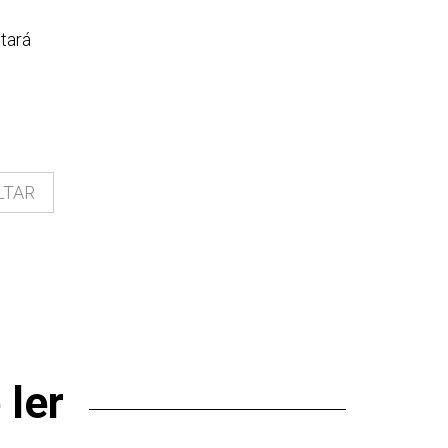
tará
LTAR
ler