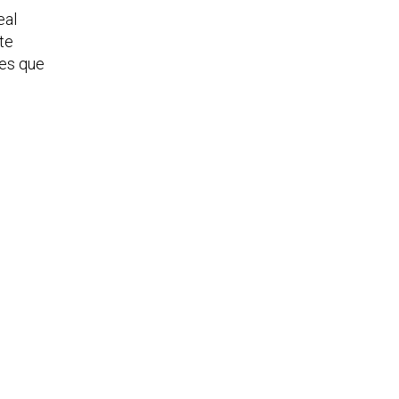
eal
te
ões que