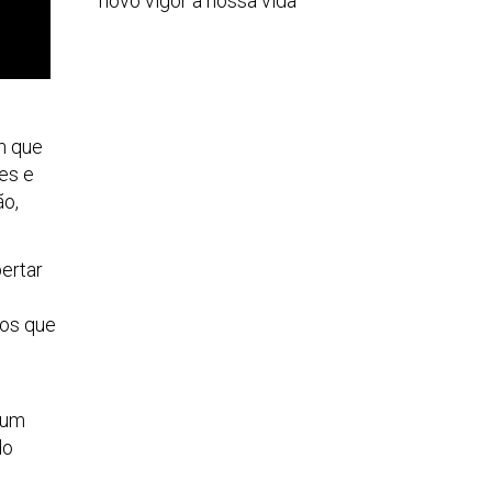
novo vigor à nossa vida
m que
es e
ão,
ertar
tos que
é um
do